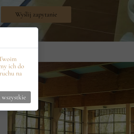
Wyślij zapytanie
a Twoim
my ich do
 ruchu na
 wszystkie