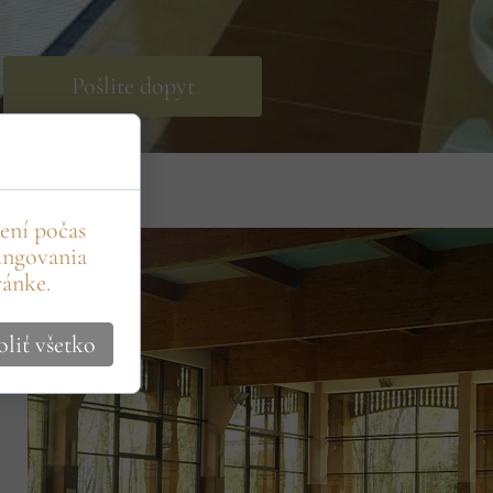
Pošlite dopyt
ení počas
ungovania
ránke.
liť všetko