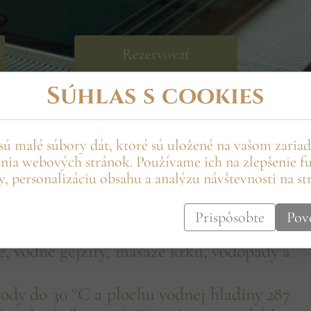
Rezervovať
Súhlas s cookies
sú malé súbory dát, ktoré sú uložené na vašom zariad
ania webových stránok. Používame ich na zlepšenie f
rávenom na chodníkoch Beskidu Niského. Krytý
y, personalizáciu obsahu a analýzu návštevnosti na st
SPA zónou, vďaka čomu je vhodný pre rodiny s
Prispôsobte
Povo
 detský bazén a suchá a parná sauna. V
e, vodné gejzíry, masáže krku, vodopády a
vody do 30 °C a plochu vodnej hladiny 287