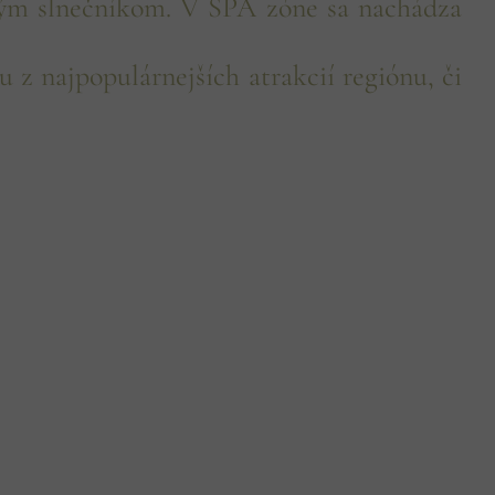
ným slnečníkom. V SPA zóne sa nachádza
z najpopulárnejších atrakcií regiónu, či