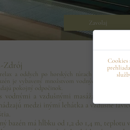
Zavolaj
Cookies 
-Zdrój
prehliad
relax a oddych po horských túrach alebo dni st
služb
 bazén je vybavený množstvom vodných atrakcií a 
ľadajú pokojný odpočinok.
s vodnými a vzdušnými masážami, vírivka,
hádzajú medzi inými lehátka a vzdušné lavic
tia.
ný bazén má hĺbku od 1,2 do 1,4 m, teplotu 