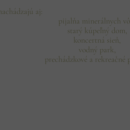
nachádzajú aj:
pijalňa minerálnych vô
starý kúpeľný dom,
koncertná sieň,
vodný park,
prechádzkové a rekreačné p