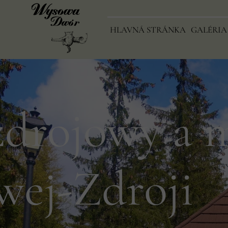
HLAVNÁ STRÁNKA
HLAVNÁ STRÁNKA
GALÉRIA
GALÉRI
zdrojowy a 
ej-Zdroji