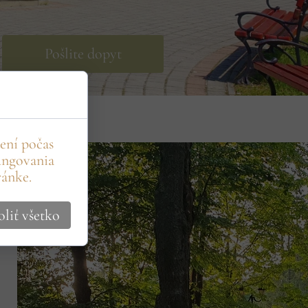
Pošlite dopyt
ení počas
ungovania
ránke.
liť všetko