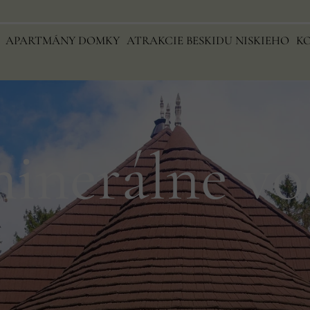
A
APARTMÁNY DOMKY
APARTMÁNY DOMKY
ATRAKCIE BESKIDU NISKIEHO
ATRAKCIE BESKIDU NISKÉHO
K
K
minerálne vo